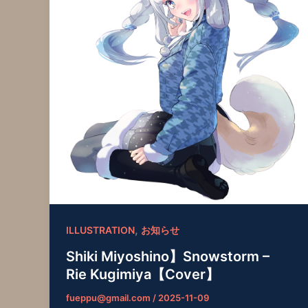
,
ILLUSTRATION
お知らせ
Shiki Miyoshino】Snowstorm –
Rie Kugimiya【Cover】
fueppu@gmail.com
/
2025-11-09