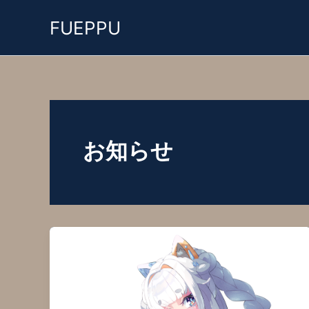
内
FUEPPU
容
を
ス
キ
ッ
プ
お知らせ